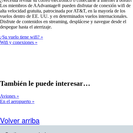
¿Necesita revisar su correo electrónico o conectarse a Internet a bordo?
nueva
Los miembros de AAdvantage® pueden disfrutar de conexión wifi de
que
alta velocidad gratuita, patrocinada por AT&T, en la mayoría de los
quizá
vuelos dentro de EE. UU. y en determinados vuelos internacionales.
no
Disfrute de contenidos en streaming, desplácese y navegue desde el
cumpla
despegue hasta el aterrizaje.
las
normas
¿Su vuelo tiene wifi?
de
Wifi y conexiones
accesibilidad.
También le puede interesar…
Aviones
En el aeropuerto
Volver arriba