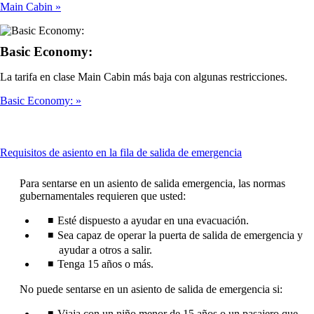
Main Cabin
Basic Economy:
La tarifa en clase Main Cabin más baja con algunas restricciones.
Basic Economy:
This
Requisitos de asiento en la fila de salida de emergencia
content
can
Para sentarse en un asiento de salida emergencia, las normas
be
gubernamentales requieren que usted:
expanded
Esté dispuesto a ayudar en una evacuación.
Sea capaz de operar la puerta de salida de emergencia y
ayudar a otros a salir.
Tenga 15 años o más.
No puede sentarse en un asiento de salida de emergencia si:
Viaja con un niño menor de 15 años o un pasajero que